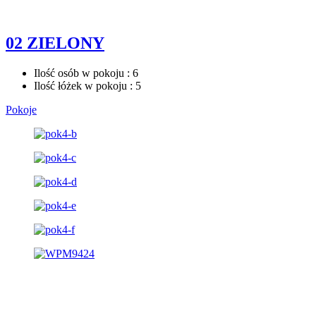
02 ZIELONY
Ilość osób w pokoju : 6
Ilość łóżek w pokoju : 5
Pokoje