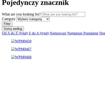
Pojedynczy znacznik
What are you looking for?
Category
Filter
Sortuj według
Od A do Z (tytuł)
Z do A (tytuł)
Najnowsze
Najstarsze
Popularne
Dom