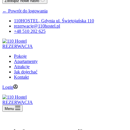
Zdobądź nowe hasło
← Powrót do logowania
110HOSTEL, Gdynia ul. Świętojańska 110
rezerwacje@110hostel.pl
+48 510 202 625
REZERWACJA
Pokoje
Apartamenty
Atrakcje
Jak dojechać
Kontakt
Login
REZERWACJA
Menu