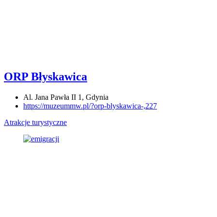
ORP Błyskawica
Al. Jana Pawła II 1, Gdynia
https://muzeummw.pl/?orp-blyskawica-,227
Atrakcje turystyczne