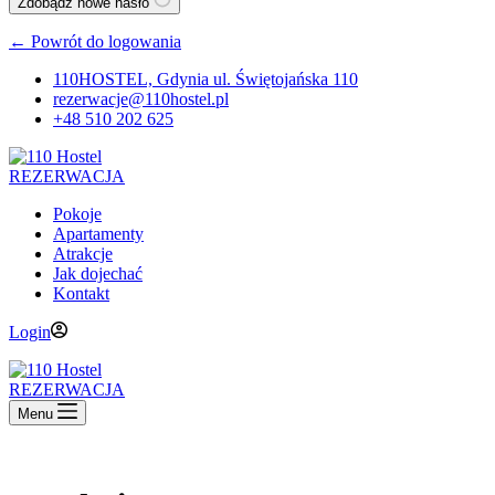
Zdobądź nowe hasło
← Powrót do logowania
110HOSTEL, Gdynia ul. Świętojańska 110
rezerwacje@110hostel.pl
+48 510 202 625
REZERWACJA
Pokoje
Apartamenty
Atrakcje
Jak dojechać
Kontakt
Login
REZERWACJA
Menu