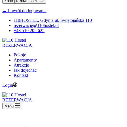
Zdobądź nowe hasło
← Powrót do logowania
110HOSTEL, Gdynia ul. Świętojańska 110
rezerwacje@110hostel.pl
+48 510 202 625
REZERWACJA
Pokoje
Apartamenty
Atrakcje
Jak dojechać
Kontakt
Login
REZERWACJA
Menu