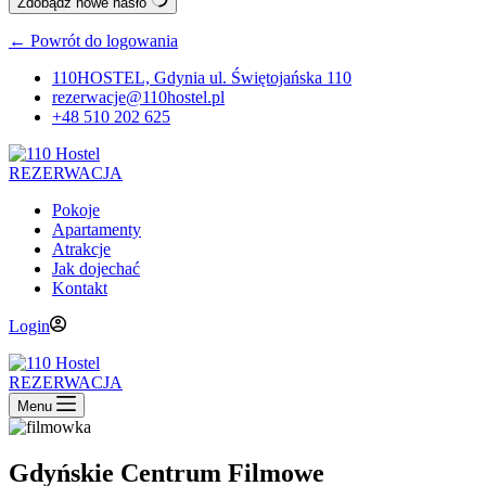
Zdobądź nowe hasło
← Powrót do logowania
110HOSTEL, Gdynia ul. Świętojańska 110
rezerwacje@110hostel.pl
+48 510 202 625
REZERWACJA
Pokoje
Apartamenty
Atrakcje
Jak dojechać
Kontakt
Login
REZERWACJA
Menu
Gdyńskie Centrum Filmowe