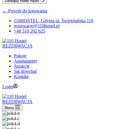
Zdobądź nowe hasło
← Powrót do logowania
110HOSTEL, Gdynia ul. Świętojańska 110
rezerwacje@110hostel.pl
+48 510 202 625
REZERWACJA
Pokoje
Apartamenty
Atrakcje
Jak dojechać
Kontakt
Login
REZERWACJA
Menu