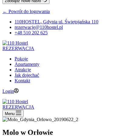
Zdobądź nowe hasło
← Powrót do logowania
110HOSTEL, Gdynia ul. Świętojańska 110
rezerwacje@110hostel.pl
+48 510 202 625
REZERWACJA
Pokoje
Apartamenty
Atrakcje
Jak dojechać
Kontakt
Login
REZERWACJA
Menu
Molo w Orłowie