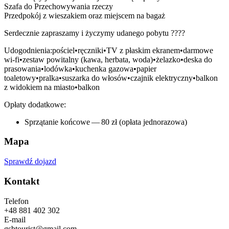
Szafa do Przechowywania rzeczy
Przedpokój z wieszakiem oraz miejscem na bagaż
Serdecznie zapraszamy i życzymy udanego pobytu ????
Udogodnienia:
pościel•ręczniki•TV z płaskim ekranem•darmowe
wi-fi•zestaw powitalny (kawa, herbata, woda)•żelazko•deska do
prasowania•lodówka•kuchenka gazowa•papier
toaletowy•pralka•suszarka do włosów•czajnik elektryczny•balkon
z widokiem na miasto•balkon
Opłaty dodatkowe:
Sprzątanie końcowe — 80 zł (opłata jednorazowa)
Mapa
Sprawdź dojazd
Kontakt
Telefon
+48 881 402 302
E-mail
gsbtourist@gmail.com