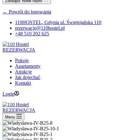
Zdobądź nowe hasło
← Powrót do logowania
110HOSTEL, Gdynia ul. Świętojańska 110
rezerwacje@110hostel.pl
+48 510 202 625
REZERWACJA
Pokoje
Apartamenty
Atrakcje
Jak dojechać
Kontakt
Login
REZERWACJA
Menu