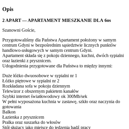
Opis
2 APART — APARTAMENT MIESZKANIE DLA 6os
Szanowni Goście,
Przygotowaliśmy dla Państwa Apartament położony w samym
centrum Gdyni w bezpośrednim sąsiedztwie licznych punktów
handlowo-usługowych w samym centrum Gdyni.
Apartament składa się z pokoju dziennego, kuchni, dwóch sypialni
oraz łazienki z prysznicem.
Udogodnienia przygotowane dla Państwa to między innymi:
Duże łóżko dwuosobowe w sypialni nr 1
Łóżko piętrowe w sypialni nr 2
Rozkładana sofa w pokoju dziennym
Telewizor z obszernym pakietem kanałów
Szybki internet światłowodowy ok 300Mb/sek
W pełni wyposażona kuchnia w zastawę, szkło oraz naczynia do
gotowania
Balkon
Łazienka z prysznicem
Pralka oraz suszarka do włosów
Stół służący jako miejsce do jedzenia bądź pracy